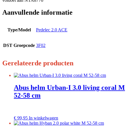
voldoet aan NTA8776
Aanvullende informatie
Type/Model
Pedelec 2.0 ACE
DST Groepcode
3F02
Gerelateerde producten
Abus helm Urban-I 3.0 living coral M
52-58 cm
Dit
€
99,95
In winkelwagen
product
heeft