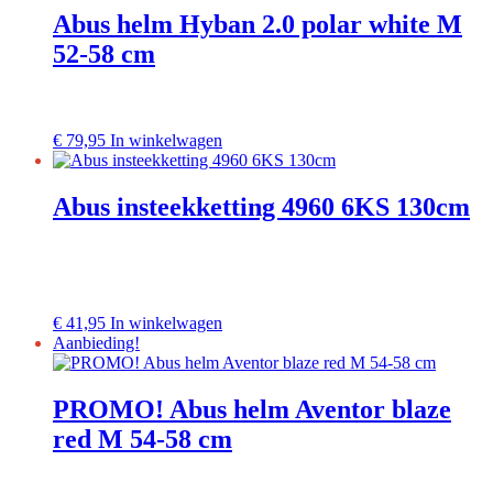
meerdere
Abus helm Hyban 2.0 polar white M
variaties.
52-58 cm
Deze
optie
kan
gekozen
worden
Dit
€
79,95
In winkelwagen
op
product
de
heeft
productpagina
meerdere
Abus insteekketting 4960 6KS 130cm
variaties.
Deze
optie
kan
gekozen
worden
Dit
€
41,95
In winkelwagen
op
product
Aanbieding!
de
heeft
productpagina
meerdere
variaties.
PROMO! Abus helm Aventor blaze
Deze
red M 54-58 cm
optie
kan
gekozen