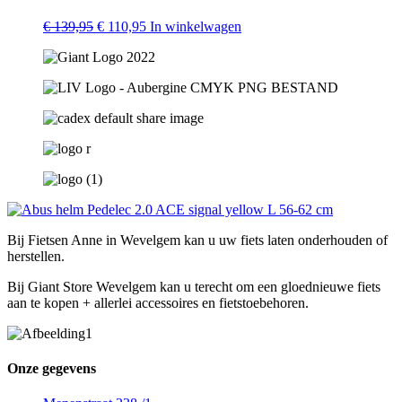
worden
op
Oorspronkelijke
Huidige
Dit
€
139,95
€
110,95
In winkelwagen
de
prijs
prijs
product
productpagina
was:
is:
heeft
€ 139,95.
€ 110,95.
meerdere
variaties.
Deze
optie
kan
gekozen
worden
op
de
productpagina
Bij Fietsen Anne in Wevelgem kan u uw fiets laten onderhouden of
herstellen.
Bij Giant Store Wevelgem kan u terecht om een gloednieuwe fiets
aan te kopen + allerlei accessoires en fietstoebehoren.
Onze gegevens