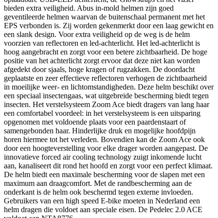
bieden extra veiligheid. Abus in-mold helmen zijn goed
geventileerde helmen waarvan de buitenschaal permanent met het
EPS verbonden is. Zij worden gekenmerkt door een laag gewicht en
een slank design. Voor extra veiligheid op de weg is de helm
voorzien van reflectoren en led-achterlicht. Het led-achterlicht is
hoog aangebracht en zorgt voor een betere zichtbaarheid. De hoge
positie van het achterlicht zorgt ervoor dat deze niet kan worden
afgedekt door sjaals, hoge kragen of rugzakken. De doordacht
geplaatste en zeer effectieve reflectoren verhogen de zichtbaarheid
in moeilijke weer- en lichtomstandigheden. Deze helm beschikt over
een speciaal insectengaas, wat uitgebreide bescherming biedt tegen
insecten. Het verstelsysteem Zoom Ace biedt dragers van lang haar
een comfortabel voordeel: in het verstelsysteem is een uitsparing
opgenomen met voldoende plaats voor een paardenstaart of
samengebonden haar. Hinderlijke druk en mogelijke hoofdpijn
horen hiermee tot het verleden. Bovendien kan de Zoom Ace ook
door een hoogteverstelling voor elke drager worden aangepast. De
innovatieve forced air cooling technology zuigt inkomende lucht
aan, kanaliseert dit rond het hoofd en zorgt voor een perfect klimaat.
De helm biedt een maximale bescherming voor de slapen met een
maximum aan draagcomfort. Met de randbescherming aan de
onderkant is de helm ook beschermd tegen externe invloeden.
Gebruikers van een high speed E-bike moeten in Nederland een
helm dragen die voldoet aan speciale eisen. De Pedelec 2.0 ACE