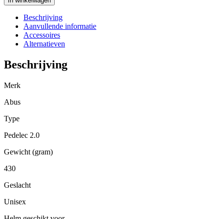
In winkelwagen
Pedelec
2.0
Beschrijving
ACE
Aanvullende informatie
signal
Accessoires
yellow
Alternatieven
L
56-
Beschrijving
62
cm
Merk
aantal
Abus
Type
Pedelec 2.0
Gewicht (gram)
430
Geslacht
Unisex
Helm geschikt voor