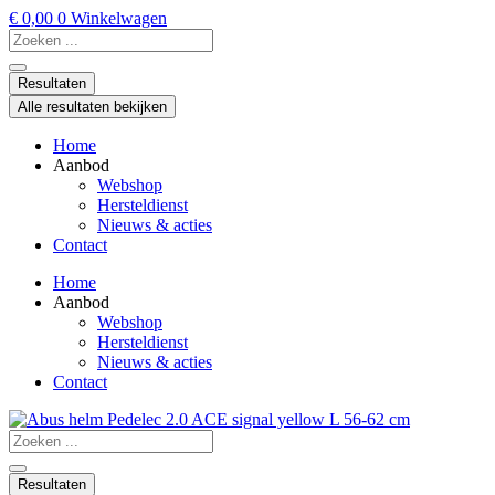
Ga
€
0,00
0
Winkelwagen
naar
Search
de
...
inhoud
Resultaten
Alle resultaten bekijken
Home
Aanbod
Webshop
Hersteldienst
Nieuws & acties
Contact
Home
Aanbod
Webshop
Hersteldienst
Nieuws & acties
Contact
Search
...
Resultaten