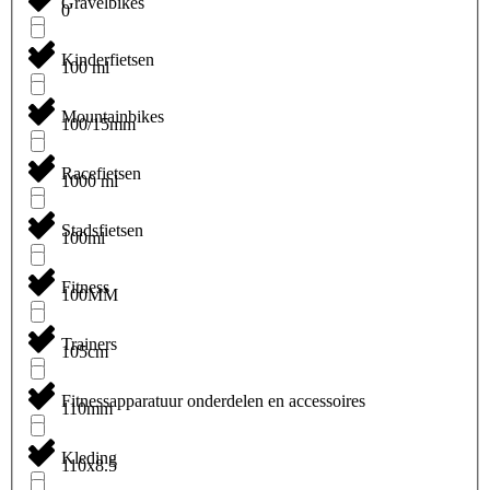
Gravelbikes
0
Kinderfietsen
100 ml
Mountainbikes
100/15mm
Racefietsen
1000 ml
Stadsfietsen
100ml
Fitness
100MM
Trainers
105cm
Fitnessapparatuur onderdelen en accessoires
110mm
Kleding
110x8.5