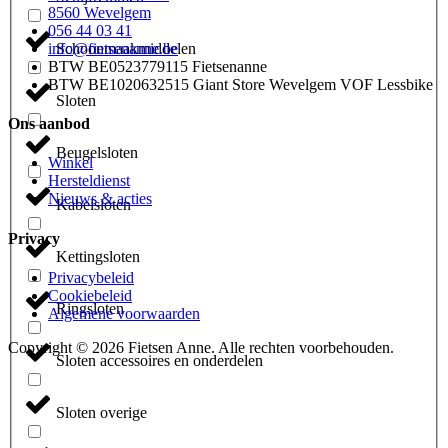
8560 Wevelgem
056 44 03 41
info@fietsenanne.be
Schoonmaakmiddelen
BTW BE0523779115 Fietsenanne
BTW BE1020632515 Giant Store Wevelgem VOF Lessbike
Sloten
Ons aanbod
Beugelsloten
Winkel
Hersteldienst
Nieuws & acties
Kabelsloten
Privacy
Kettingsloten
Privacybeleid
Cookiebeleid
Ringsloten
Algemene voorwaarden
Copyright © 2026 Fietsen Anne. Alle rechten voorbehouden.
Sloten accessoires en onderdelen
Sloten overige