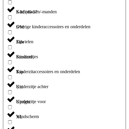
Kindertassen/-manden
S-M (49-57
Overige kinderaccessoires en onderdelen
S/M
Zijwielen
Side
Kinderzitjes
Standard
Kinderzitaccessoires en onderdelen
Top
Kinderzitje achter
Uni
Kinderzitje voor
Upright
Windscherm
XL