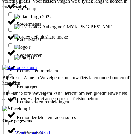
volledig
gratis
. Voor
fietsen
vragen we u fysiek langs te komen in
onze
winkel
.
Voetpomp
Powermeters
Racepedalen
Regenhoezen
Remmen en remdelen
Bij Fietsen Anne in Wevelgem kan u uw fiets laten onderhouden of
herstellen.
Remgrepen
Bij Giant Store Wevelgem kan u terecht om een gloednieuwe fiets
aan te kopen + allerlei accessoires en fietstoebehoren.
Remkabels en remleidingen
Remonderdelen en -accessoires
Onze gegevens
Menenstraat 238 /1
Schijfremmen