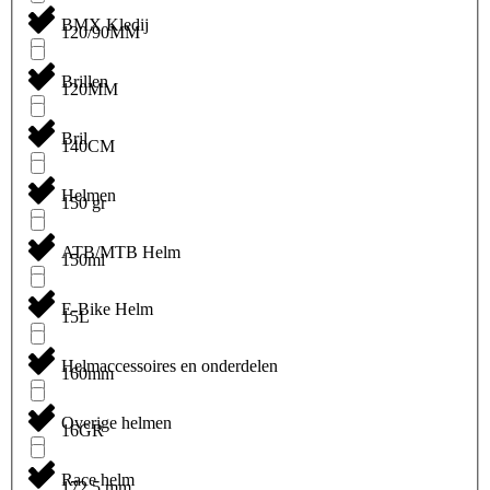
BMX Kledij
120/90MM
Brillen
120MM
Bril
140CM
Helmen
150 gr
ATB/MTB Helm
150ml
E-Bike Helm
15L
Helmaccessoires en onderdelen
160mm
Overige helmen
16GR
Race helm
172.5 mm