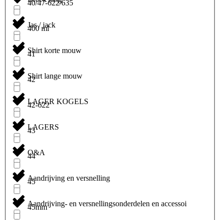
40/47-622/635
Jas / jack
400 ml
Shirt korte mouw
41
Shirt lange mouw
42
LAGER KOGELS
42-622
LAGERS
43
O&A
44
Aandrijving en versnelling
45
Aandrijving- en versnellingsonderdelen en accessoi
45mm