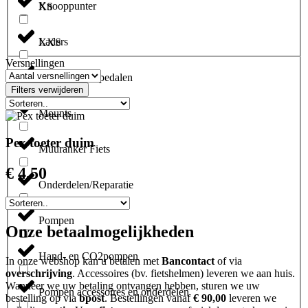
Knooppunter
XS
Laders
XXS
Versnellingen
Mountainbikepedalen
Filters verwijderen
Mounts
Pex toeter duim
Muuranker Fiets
€
4,50
Onderdelen/Reparatie
Pompen
Onze betaalmogelijkheden
Hand- en CO2pompen
In onze webshop kan u betalen met
Bancontact
of via
overschrijving
. Accessoires (bv. fietshelmen) leveren we aan huis.
Wanneer we uw betaling ontvangen hebben, sturen we uw
Pompen accessoires en onderdelen
bestelling op via
bpost
. Bestellingen vanaf
€ 90,00
leveren we