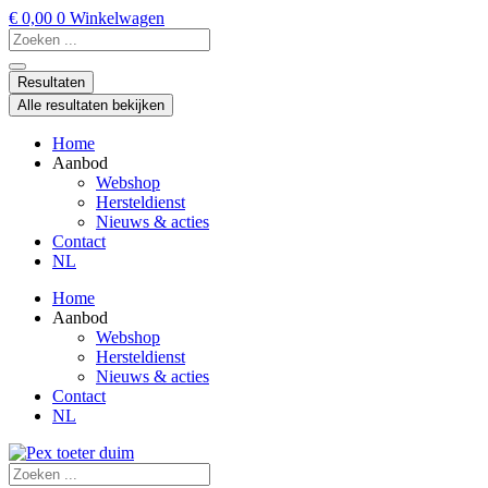
Ga
€
0,00
0
Winkelwagen
naar
Search
de
...
inhoud
Resultaten
Alle resultaten bekijken
Home
Aanbod
Webshop
Hersteldienst
Nieuws & acties
Contact
NL
Home
Aanbod
Webshop
Hersteldienst
Nieuws & acties
Contact
NL
Search