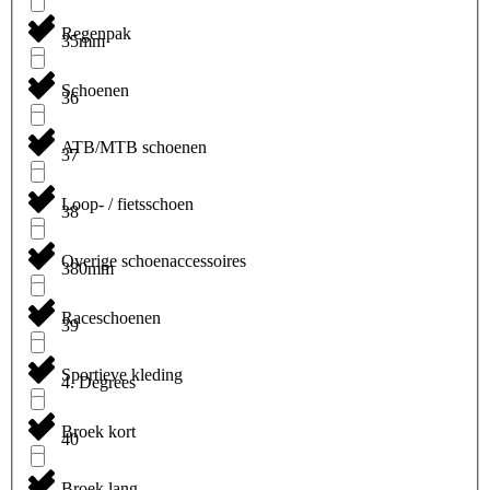
Regenpak
35mm
Schoenen
36
ATB/MTB schoenen
37
Loop- / fietsschoen
38
Overige schoenaccessoires
380mm
Raceschoenen
39
Sportieve kleding
4. Degrees
Broek kort
40
Broek lang