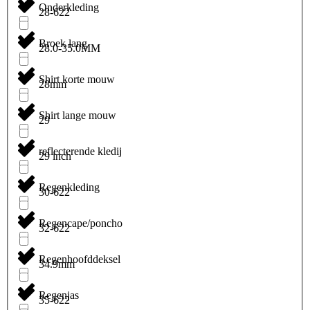
Onderkleding
28-622
Broek lang
28.0-35.0MM
Shirt korte mouw
28mm
Shirt lange mouw
29
reflecterende kledij
29 inch
Regenkleding
30-622
Regencape/poncho
32-622
Regenhoofddeksel
34.9mm
Regenjas
35-622