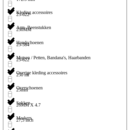
Kleding accessoires
23-622
Arm- Beenstukken
230MM
Handschoenen
25-584
Mutsen / Petten, Bandana's, Haarbanden
25-622
Overige kleding accessoires
250 ml
Overschoenen
25mm
Sokken
26MM X 4.7
Maskers
27,5 inch